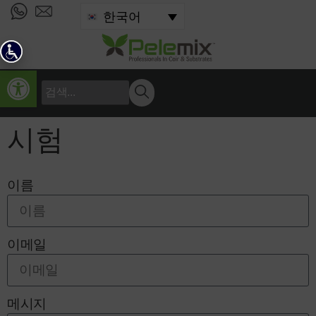
건
한국어
너
뛰
기
툴바 열기
시험
이름
이메일
메시지